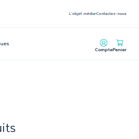
235795212140f2b2c24f6cbe902_2.file.head.tpl.php on line
L'objet média
Contactez-nous
gues
its