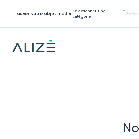
/home/ktqgarw/www/web/boutique/var/cache/dev/smarty/compi
137
Sélectionner une
Trouver votre objet média
">
catégorie
N