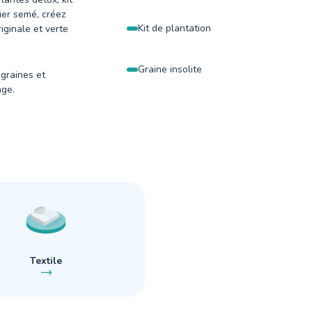
ier semé, créez
Kit de plantation
ginale et verte
Graine insolite
 graines et
age.
Textile