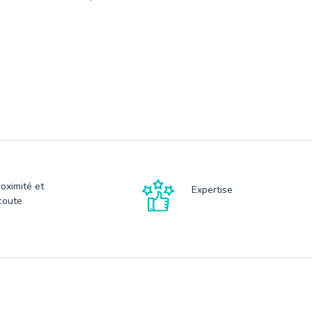
roximité et
Expertise
coute