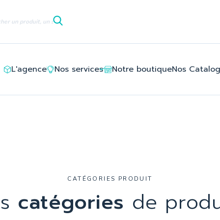
le/ledlayouts_layout_full_width_tpl/d3/5e/8c/d35e8c94deb6c
L'agence
Nos services
Notre boutique
Nos Catalo
CATÉGORIES PRODUIT
os
catégories
de produ