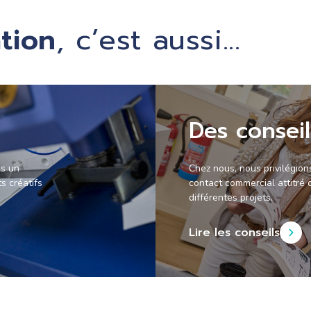
tion
, c’est aussi...
Des conseil
es un
Chez nous, nous privilégion
 créatifs
contact commercial attitré 
différentes projets.
Lire les conseils