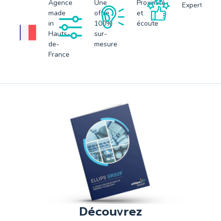
Agence
Une
Proximité
Expertise
made
offre
et
in
100%
écoute
Hauts-
sur-
de-
mesure
France
Découvrez