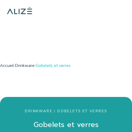
/home/ktqgarw/www/web/boutique/var/cache/dev/smarty/comp
on line
137
">
Accueil
Drinkware
Gobelets et verres
DRINKWARE / GOBELETS ET VERRES
Gobelets et verres