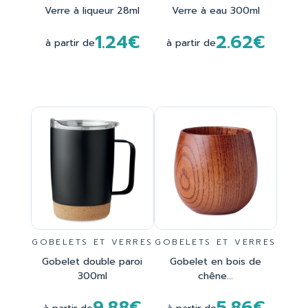
Verre à liqueur 28ml
Verre à eau 300ml
1.24€
2.62€
à partir de
à partir de
GOBELETS ET VERRES
GOBELETS ET VERRES
Gobelet double paroi
Gobelet en bois de
300ml
chêne...
9.88€
5.86€