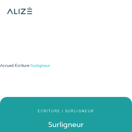
/home/ktqgarw/www/web/boutique/var/cache/dev/smarty/comp
on line
137
">
Accueil
Ecriture
Surligneur
ECRITURE / SURLIGNEUR
Surligneur