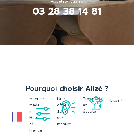
Appelez-nous au
03 28 38 14 81
Pourquoi
choisir Alizé ?
Agence
Une
Proximité
Expertise
made
offre
et
in
100%
écoute
Hauts-
sur-
de-
mesure
France