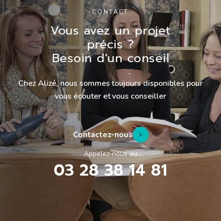
CONTACT
Vous avez un projet
précis ?
Besoin d'un conseil
Chez Alizé, nous sommes toujours disponibles pour
vous écouter et vous conseiller
Contactez-nous
Appelez-nous au
03 28 38 14 81