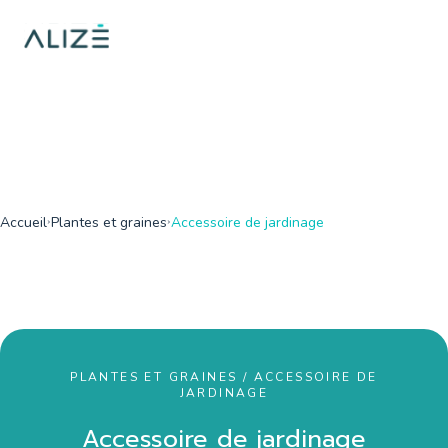
/home/ktqgarw/www/web/boutique/var/cache/dev/smarty/comp
on line
137
">
Accueil
Plantes et graines
Accessoire de jardinage
PLANTES ET GRAINES / ACCESSOIRE DE
JARDINAGE
Accessoire de jardinage