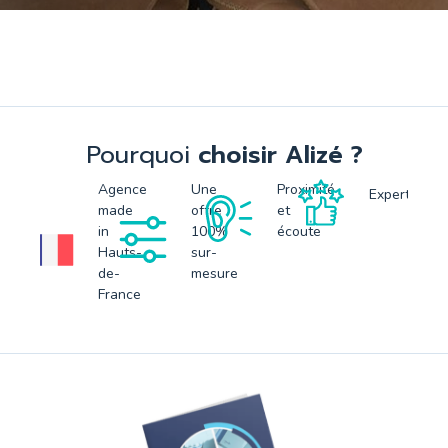
Pourquoi
choisir Alizé ?
Agence
Une
Proximité
Expertise
made
offre
et
in
100%
écoute
Hauts-
sur-
de-
mesure
France