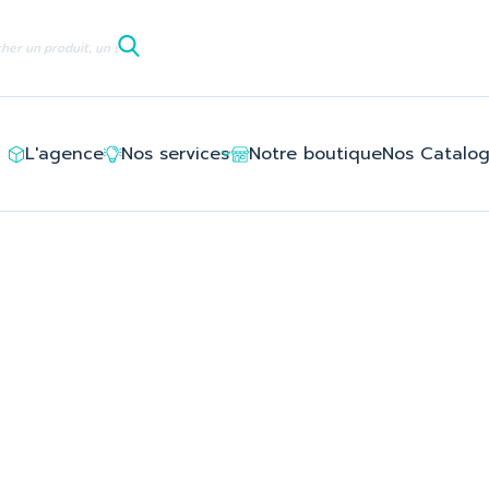
le/ledlayouts_layout_left_column_tpl/d3/5e/8c/d35e8c94deb6
L'agence
Nos services
Notre boutique
Nos Catalo