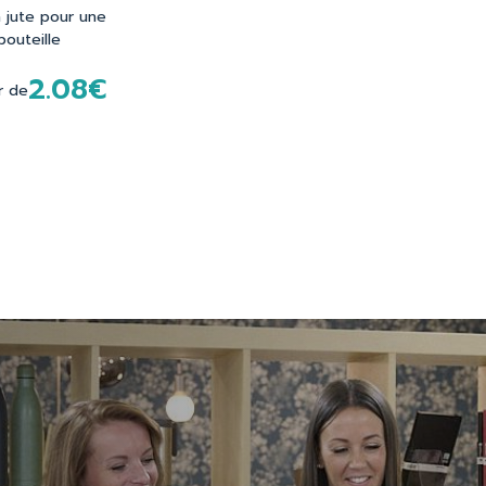
 jute pour une
bouteille
2.08€
r de