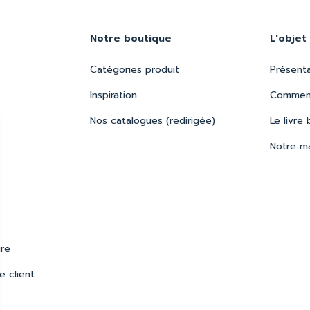
Notre boutique
L'objet
Catégories produit
Présent
Inspiration
Comment
Nos catalogues (redirigée)
Le livre 
Notre m
ure
e client