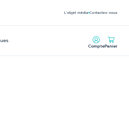
c235795212140f2b2c24f6cbe902_2.file.head.tpl.php on line
L'objet média
Contactez-nous
gues