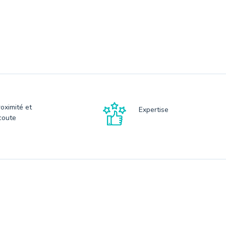
roximité et
Expertise
coute