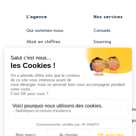
L'agence
Nos services
Qui sommes-nous
Conseils
Alizé en chiffres
Sourcing
Nos valeurs
PAO
Nos expertises
Marquage
Nos engagements
Conditionnement
Notre démarche RSE
Logistique
Nos références
Express
Fabrication sur-mes
Gestion de catalogu