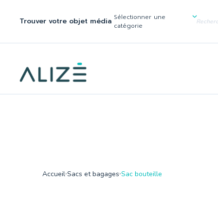
/home/ktqgarw/www/web/boutique/var/cache/dev/smarty/compi
137
Sélectionner une
Trouver votre objet média
">
catégorie
Accueil
Sacs et bagages
Sac bouteille