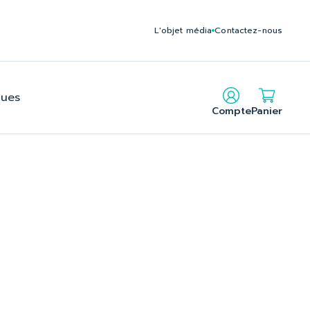
c235795212140f2b2c24f6cbe902_2.file.head.tpl.php on line
L'objet média
Contactez-nous
gues