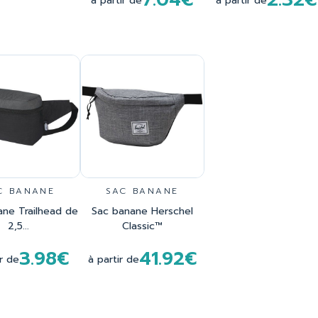
à partir de
à partir de
C BANANE
SAC BANANE
ane Trailhead de
Sac banane Herschel
2,5...
Classic™
3.98€
41.92€
ir de
à partir de