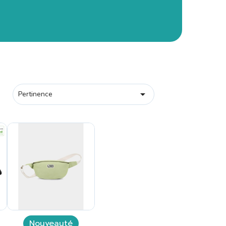

Pertinence
Nouveauté