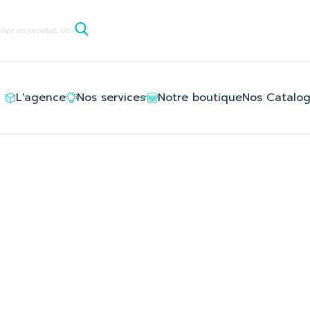
le/ledlayouts_layout_left_column_tpl/d3/5e/8c/d35e8c94deb6
L'agence
Nos services
Notre boutique
Nos Catalo