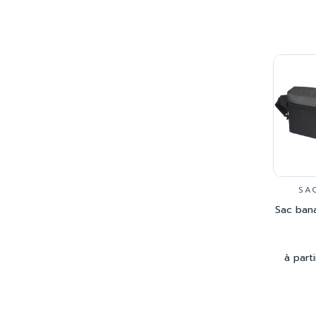
SA
Sac ban
à part