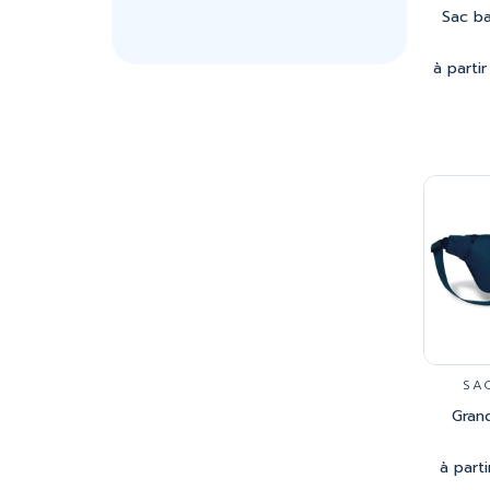
Sac b
à parti
SA
Gran
à parti