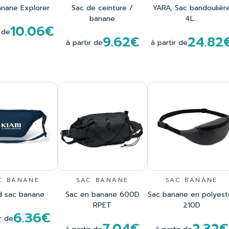
anane Explorer
Sac de ceinture /
YARA, Sac bandoulièr
banane
4L...
10.06€
r de
9.62€
24.82
à partir de
à partir de
C BANANE
SAC BANANE
SAC BANANE
d sac banane
Sac en banane 600D
Sac banane en polyest
RPET
210D
6.36€
r de
7.04€
2.32€