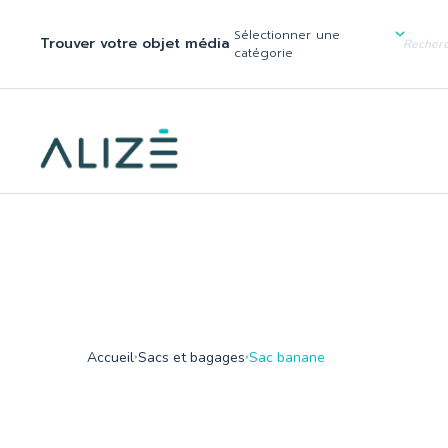
/home/ktqgarw/www/web/boutique/var/cache/dev/smarty/compi
137
Sélectionner une
Trouver votre objet média
">
catégorie
Accueil
Sacs et bagages
Sac banane