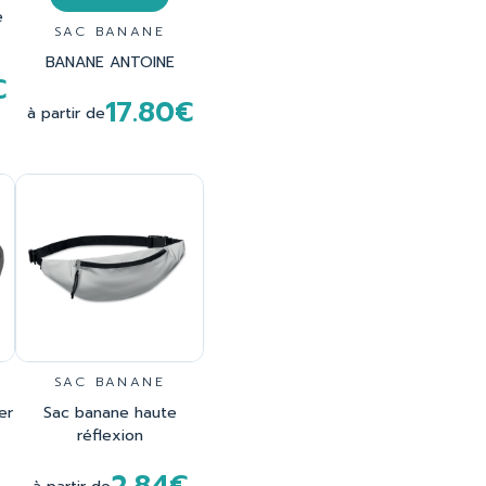
e
SAC BANANE
BANANE ANTOINE
€
17.80€
à partir de
SAC BANANE
er
Sac banane haute
réflexion
2.84€