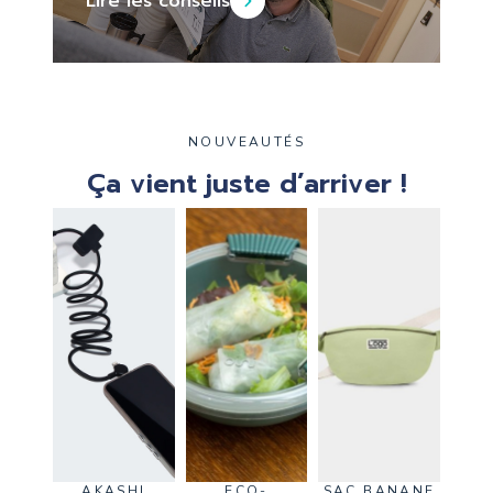
Lire les conseils
NOUVEAUTÉS
Ça vient
juste d’arriver !
AKASHI
ECO-
SAC BANANE
SA