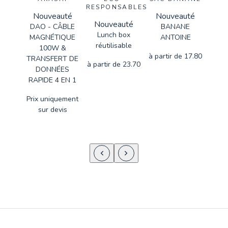
RESPONSABLES
Nouveauté
Nouveauté
No
Nouveauté
DAO - CÂBLE
BANANE
SA
Lunch box
MAGNÉTIQUE
ANTOINE
réutilisable
100W &
à partir de
17.80
à par
TRANSFERT DE
à partir de
23.70
DONNÉES
RAPIDE 4 EN 1
Prix uniquement
sur devis