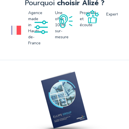
Pourquoi
choisir Alizé ?
Agence
Une
Proximité
Expertise
made
offre
et
in
100%
écoute
Hauts-
sur-
de-
mesure
France