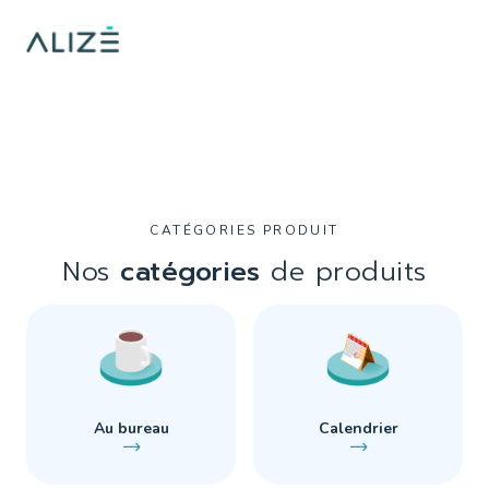
/home/ktqgarw/www/web/boutique/var/cache/dev/smarty/compi
on line
137
">
CATÉGORIES PRODUIT
Nos
catégories
de produits
Au bureau
Calendrier