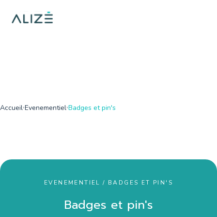
/home/ktqgarw/www/web/boutique/var/cache/dev/smarty/comp
on line
137
">
Accueil
Evenementiel
Badges et pin's
EVENEMENTIEL / BADGES ET PIN'S
Badges et pin's