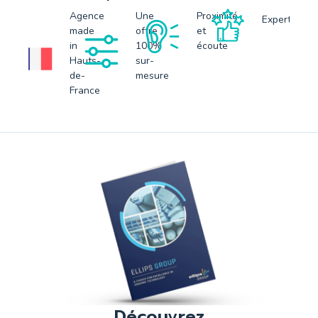
Agence
Une
Proximité
Expertise
made
offre
et
in
100%
écoute
Hauts-
sur-
de-
mesure
France
Découvrez