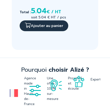
5.04
€ / HT
Total :
soit 5.04 € HT / pcs
Ajouter au panier
Pourquoi
choisir Alizé ?
Agence
Une
Proximité
Expertise
made
offre
et
in
100%
écoute
Hauts-
sur-
de-
mesure
France