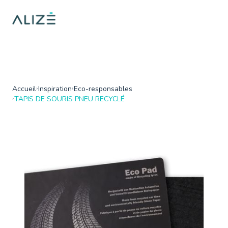
/home/ktqgarw/www/web/boutique/var/cache/dev/smarty/compi
on line
137
">
Accueil
Inspiration
Eco-responsables
TAPIS DE SOURIS PNEU RECYCLÉ