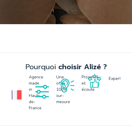
Pourquoi
choisir Alizé ?
Agence
Une
Proximité
Expertise
made
offre
et
in
100%
écoute
Hauts-
sur-
de-
mesure
France