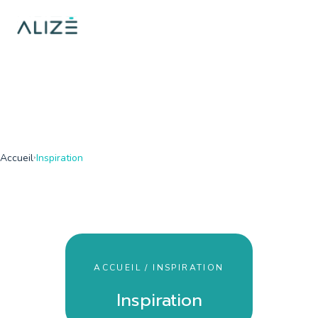
/home/ktqgarw/www/web/boutique/var/cache/dev/smarty/comp
on line
137
">
Accueil
Inspiration
ACCUEIL / INSPIRATION
Inspiration