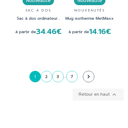
Nouveauté
Nouveauté
SAC A DOS
NOUVEAUTÉS
Sac à dos ordinateur...
Mug isotherme MetMaxx
34.46€
14.16€
à partir de
à partir de

1
2
3
7
…
Retour en haut
