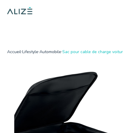
/home/ktqgarw/www/web/boutique/var/cache/dev/smarty/compi
on line
137
">
Accueil
Lifestyle
Automobile
Sac pour cable de charge voitur