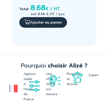
8.68
€ / HT
Total :
soit 8.68 € HT / pcs
Ajouter au panier
Pourquoi
choisir Alizé ?
Agence
Une
Proximité
Expertise
made
offre
et
in
100%
écoute
Hauts-
sur-
de-
mesure
France