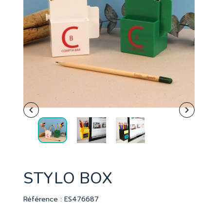


STYLO BOX
Référence : ES476687