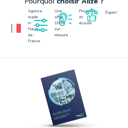
Pourquoi
choisir Alizé ?
Agence
Une
Proximité
Expertise
made
offre
et
in
100%
écoute
Hauts-
sur-
de-
mesure
France