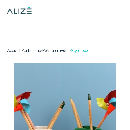
/home/ktqgarw/www/web/boutique/var/cache/dev/smarty/compi
on line
137
">
Accueil
Au bureau
Pots à crayons
Stylo box