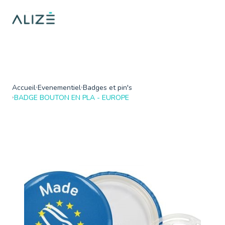
/home/ktqgarw/www/web/boutique/var/cache/dev/smarty/compi
on line
137
">
Accueil
Evenementiel
Badges et pin's
BADGE BOUTON EN PLA - EUROPE