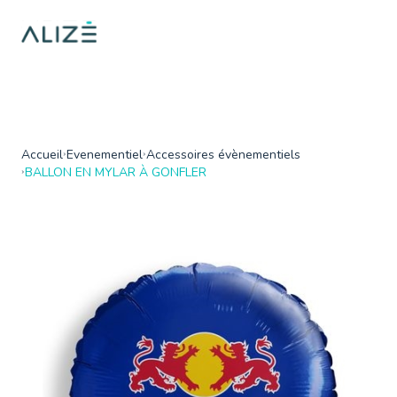
/home/ktqgarw/www/web/boutique/var/cache/dev/smarty/compi
on line
137
">
Accueil
Evenementiel
Accessoires évènementiels
BALLON EN MYLAR À GONFLER