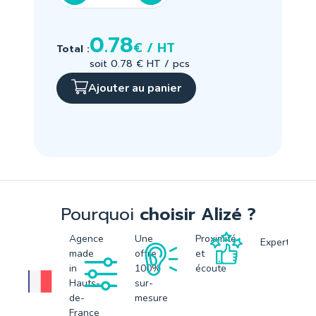
0.78
€ / HT
Total :
soit 0.78 € HT / pcs
Ajouter au panier
Pourquoi
choisir Alizé ?
Agence
Une
Proximité
Expertise
made
offre
et
in
100%
écoute
Hauts-
sur-
de-
mesure
France