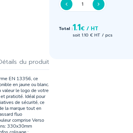
1.1
€ / HT
Total :
soit 1.10 € HT / pcs
Détails du produit
norme EN 13356, ce
ible en jaune ou blanc.
 valeur le logo de votre
et praticité. Idéal pour
atives de sécurité, ce
 de la marque tout en
rassard fluo
uleur comprise Verso
sions: 330x30mm
nfos colisage :