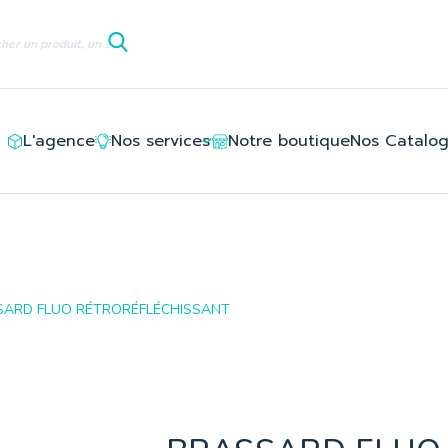
le/ledlayouts_layout_full_width_tpl/d3/5e/8c/d35e8c94deb6c
L'agence
Nos services
Notre boutique
Nos Catalo
SARD FLUO RÉTRORÉFLÉCHISSANT