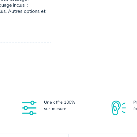
uage inclus :
s. Autres options et
Une offre 100%
P
sur-mesure
é