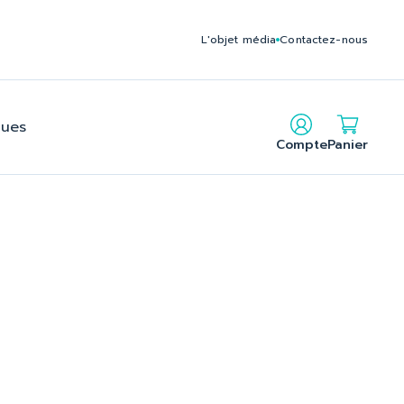
235795212140f2b2c24f6cbe902_2.file.head.tpl.php on line
L'objet média
Contactez-nous
gues