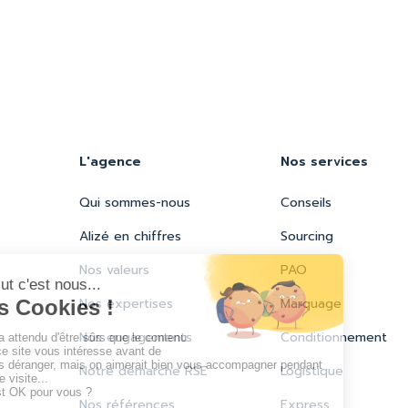
L'agence
Nos services
Qui sommes-nous
Conseils
Alizé en chiffres
Sourcing
Nos valeurs
PAO
Nos expertises
Marquage
Nos engagements
Conditionnement
Notre démarche RSE
Logistique
Nos références
Express