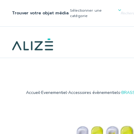
/home/ktqgarw/www/web/boutique/var/cache/dev/smarty/compi
137
Sélectionner une
Trouver votre objet média
">
catégorie
Accueil
Evenementiel
Accessoires évènementiels
BRAS