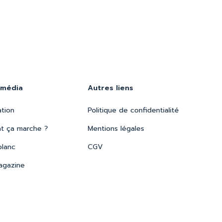
 média
Autres liens
ation
Politique de confidentialité
 ça marche ?
Mentions légales
blanc
CGV
agazine