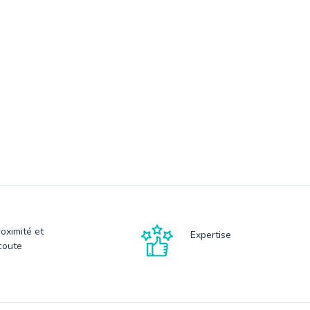
roximité et
Expertise
coute