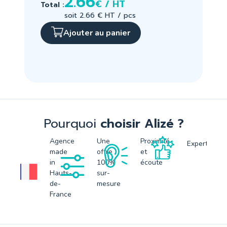
2.66
€ / HT
Total :
soit 2.66 € HT / pcs
Ajouter au panier
Pourquoi
choisir Alizé ?
Agence
Une
Proximité
Expertise
made
offre
et
in
100%
écoute
Hauts-
sur-
de-
mesure
France