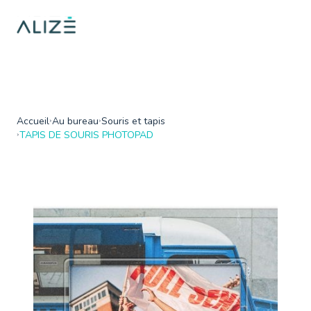
/home/ktqgarw/www/web/boutique/var/cache/dev/smarty/compi
on line
137
">
Accueil
Au bureau
Souris et tapis
TAPIS DE SOURIS PHOTOPAD