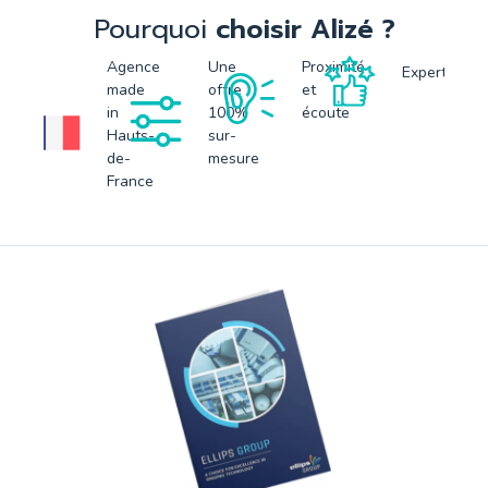
Pourquoi
choisir Alizé ?
Agence
Une
Proximité
Expertise
made
offre
et
in
100%
écoute
Hauts-
sur-
de-
mesure
France