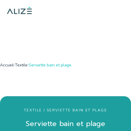
/home/ktqgarw/www/web/boutique/var/cache/dev/smarty/comp
on line
137
">
Accueil
Textile
Serviette bain et plage
TEXTILE / SERVIETTE BAIN ET PLAGE
Serviette bain et plage