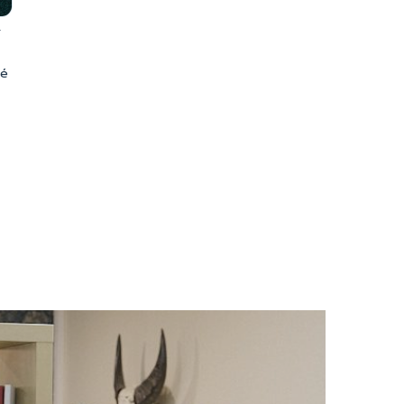
T
lé
€