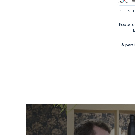
SERVI
Fouta e
à part