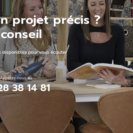
n projet précis ?
conseil
 disponibles pour vous écouter
Appelez-nous au
28 38 14 81