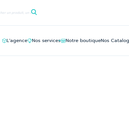
le/ledlayouts_layout_left_column_tpl/d3/5e/8c/d35e8c94deb6
L'agence
Nos services
Notre boutique
Nos Catalo