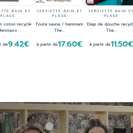
ETTE BAIN ET
SERVIETTE BAIN ET
SERVIETTE BAIN E
PLAGE
PLAGE
PLAGE
n coton recyclé
Fouta sauna / hammam
Drap de douche recyc
Metmaxx
The...
The...
9.42€
17.60€
11.50
ir de
à partir de
à partir de