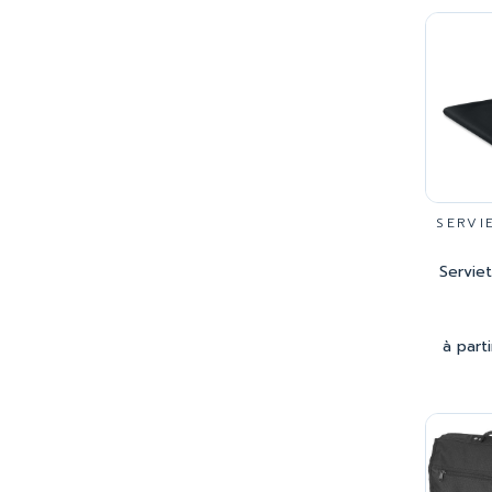
SERVI
Servie
à part