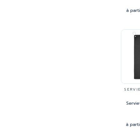
à part
SERVI
Servie
à part