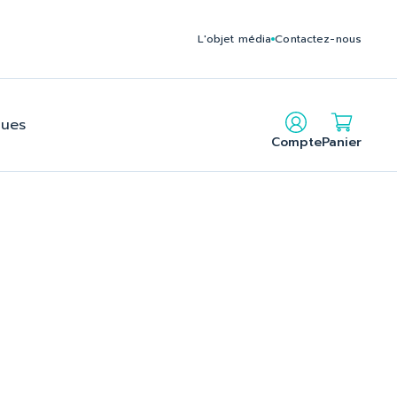
c235795212140f2b2c24f6cbe902_2.file.head.tpl.php on line
L'objet média
Contactez-nous
gues