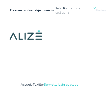
/home/ktqgarw/www/web/boutique/var/cache/dev/smarty/compi
137
Sélectionner une
Trouver votre objet média
">
catégorie
Accueil
Textile
Serviette bain et plage