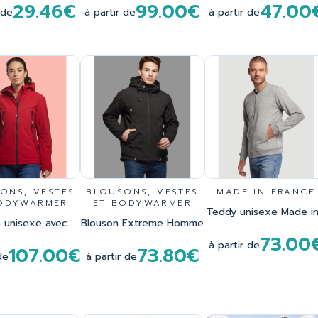
29.46€
99.00€
47.00
 de
à partir de
à partir de
ONS, VESTES
BLOUSONS, VESTES
MADE IN FRANCE
ODYWARMER
ET BODYWARMER
Teddy unisexe Made in.
 unisexe avec...
Blouson Extreme Homme
73.00
à partir de
107.00€
73.80€
de
à partir de