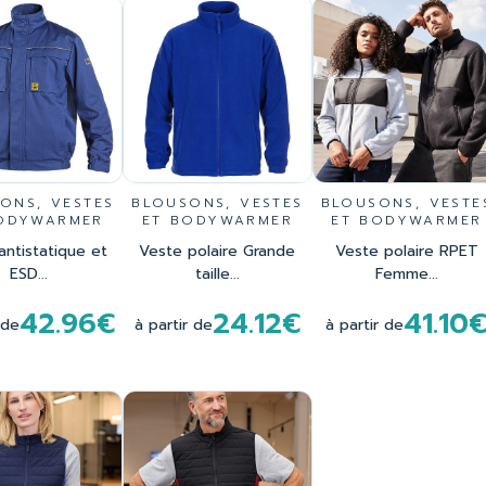
ONS, VESTES
BLOUSONS, VESTES
BLOUSONS, VESTE
ODYWARMER
ET BODYWARMER
ET BODYWARMER
antistatique et
Veste polaire Grande
Veste polaire RPET
ESD...
taille...
Femme...
42.96€
24.12€
41.10
 de
à partir de
à partir de