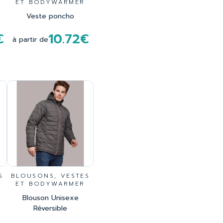
ET BODYWARMER
Veste poncho
€
10.72€
à partir de
S
BLOUSONS, VESTES
ET BODYWARMER
Blouson Unisexe
Réversible