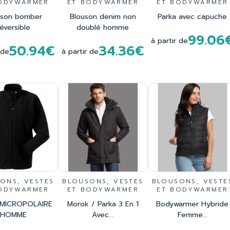
ODYWARMER
ET BODYWARMER
ET BODYWARMER
uson bomber
Blouson denim non
Parka avec capuche
réversible
doublé homme
99.06
à partir de
50.94€
34.36€
 de
à partir de
ONS, VESTES
BLOUSONS, VESTES
BLOUSONS, VESTE
ODYWARMER
ET BODYWARMER
ET BODYWARMER
 MICROPOLAIRE
Morok / Parka 3 En 1
Bodywarmer Hybride
HOMME
Avec...
Femme...