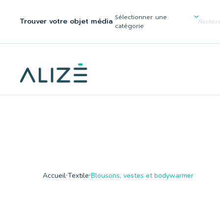
/home/ktqgarw/www/web/boutique/var/cache/dev/smarty/compi
137
Sélectionner une
Trouver votre objet média
">
catégorie
Accueil
Textile
Blousons, vestes et bodywarmer