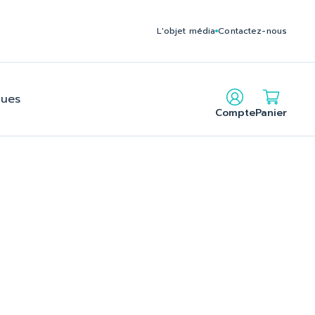
c235795212140f2b2c24f6cbe902_2.file.head.tpl.php on line
L'objet média
Contactez-nous
gues