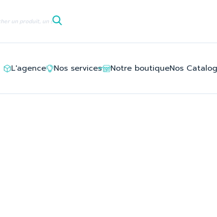
le/ledlayouts_layout_left_column_tpl/d3/5e/8c/d35e8c94deb6
L'agence
Nos services
Notre boutique
Nos Catalo