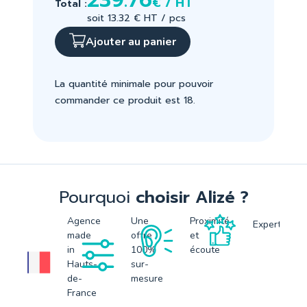
239.76
€ / HT
Total :
soit 13.32 € HT / pcs
Ajouter au panier
La quantité minimale pour pouvoir
commander ce produit est 18.
Pourquoi
choisir Alizé ?
Agence
Une
Proximité
Expertise
made
offre
et
in
100%
écoute
Hauts-
sur-
de-
mesure
France