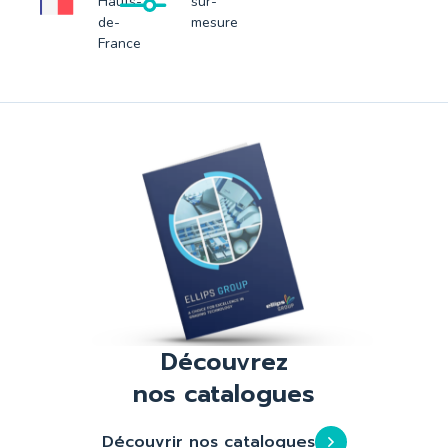
Hauts-
sur-
de-
mesure
France
Découvrez
nos catalogues
Découvrir nos catalogues