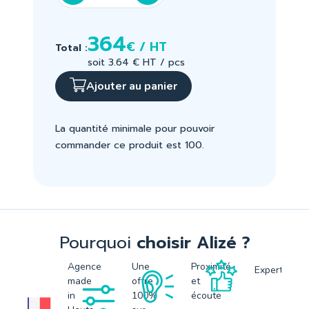
364
€ / HT
Total :
soit 3.64 € HT / pcs
Ajouter au panier
La quantité minimale pour pouvoir
commander ce produit est 100.
Pourquoi
choisir Alizé ?
Agence
Une
Proximité
Expertise
made
offre
et
in
100%
écoute