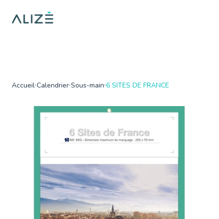
/home/ktqgarw/www/web/boutique/var/cache/dev/smarty/compi
on line
137
">
Accueil
Calendrier
Sous-main
6 SITES DE FRANCE