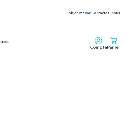
235795212140f2b2c24f6cbe902_2.file.head.tpl.php on line
L'objet média
Contactez-nous
gues