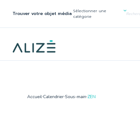
/home/ktqgarw/www/web/boutique/var/cache/dev/smarty/compi
137
Sélectionner une
Trouver votre objet média
">
catégorie
Accueil
Calendrier
Sous-main
ZEN