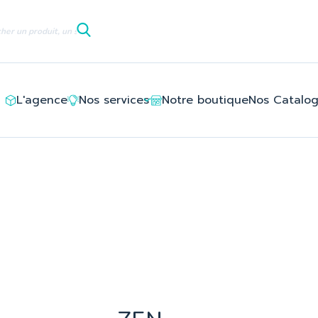
le/ledlayouts_layout_full_width_tpl/d3/5e/8c/d35e8c94deb6c
L'agence
Nos services
Notre boutique
Nos Catalo