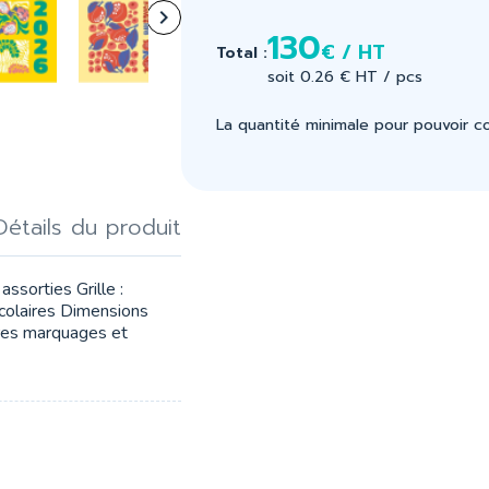

130
€ / HT
Total :
soit 0.26 € HT / pcs
La quantité minimale pour pouvoir 
Détails du produit
ssorties Grille :
scolaires Dimensions
res marquages et