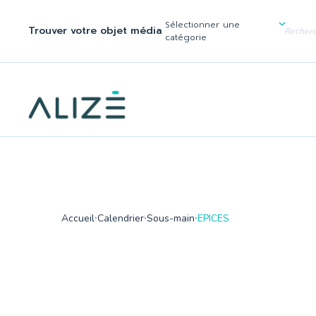
/home/ktqgarw/www/web/boutique/var/cache/dev/smarty/compi
137
Sélectionner une
Trouver votre objet média
">
catégorie
Accueil
Calendrier
Sous-main
EPICES