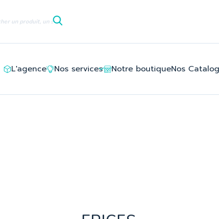
le/ledlayouts_layout_full_width_tpl/d3/5e/8c/d35e8c94deb6c
L'agence
Nos services
Notre boutique
Nos Catalo