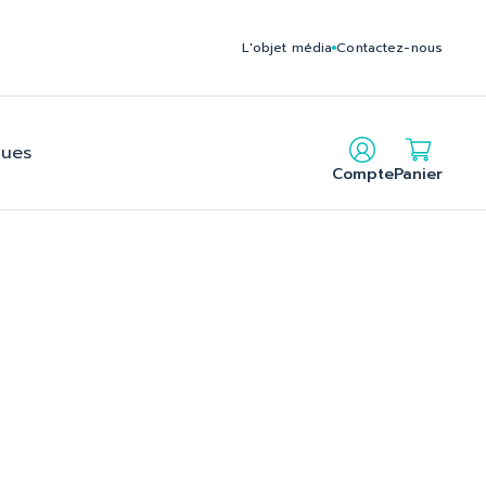
235795212140f2b2c24f6cbe902_2.file.head.tpl.php on line
L'objet média
Contactez-nous
gues