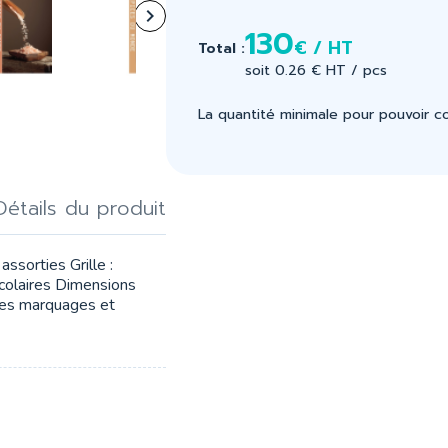

130
€ / HT
Total :
soit 0.26 € HT / pcs
La quantité minimale pour pouvoir 
Détails du produit
ssorties Grille :
scolaires Dimensions
res marquages et