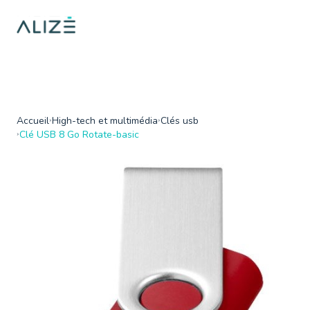
/home/ktqgarw/www/web/boutique/var/cache/dev/smarty/compi
on line
137
">
Accueil
High-tech et multimédia
Clés usb
Clé USB 8 Go Rotate-basic