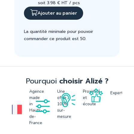
soit 3.98 € HT / pcs
Ajouter au panier
La quantité minimale pour pouvoir
commander ce produit est 50.
Pourquoi
choisir Alizé ?
Agence
Une
Proximité
Expertise
made
offre
et
in
100%
écoute
Hauts-
sur-
de-
mesure
France